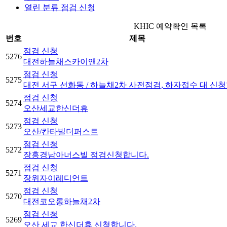
열린 분류
점검 신청
KHIC 예약확인 목록
번호
제목
점검 신청
5276
대전하늘채스카이앤2차
점검 신청
5275
대전 서구 선화동 / 하늘채2차 사전점검, 하자접수 대 신
점검 신청
5274
오산세교한신더휴
점검 신청
5273
오산/칸타빌더퍼스트
점검 신청
5272
장흥경남아너스빌 점검신청합니다.
점검 신청
5271
장위자이레디언트
점검 신청
5270
대전코오롱하늘채2차
점검 신청
5269
오산 세교 한신더휴 신청합니다.