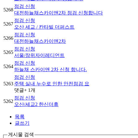
점검 신청
5268
대전하늘채스카이앤2차 점검 신청합니다
점검 신청
5267
오산 세교 / 칸타빌 더퍼스트
점검 신청
5266
대전하늘채스카이앤2차
점검 신청
5265
서울/장위자이레디언트
점검 신청
5264
하늘채 스카이앤 2차 신청 합니다.
점검 신청
5263
주택 실내 누수로 인한 안전점검 요
댓글
+ 1
개
점검 신청
5262
오산/세교2 한신더휴
목록
글쓰기
게시물 검색