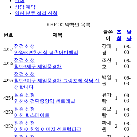
전체
상담 예약
열린 분류
점검 신청
KHIC 예약확인 목록
글쓴
조
날
번호
제목
이
회
짜
점검 신청
강태
08-
4257
1
03
안양/E편한세상 평촌어반밸리
경
점검 신청
조찬
08-
4256
1
03
첨단3제구 제일풍경채
호
점검 신청
백일
08-
4255
첨단3지구 제일풍경채 그랑포레 상담 신
1
03
권
청합니다
점검 신청
류가
08-
4254
1
03
인천/신검단중앙역 센트레빌
람
점검 신청
김보
08-
4253
1
03
이천 힐스테이트
람
점검 신청
황채
08-
4252
2
03
이천/이천역 예미지 센트럴파크
원
점검 신청
노정