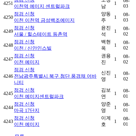
08-
4251
1
03
이천역 예미지 센트럴파크
남
점검 신청
양동
08-
4250
1
03
이천 이천역 금성백조예미지
주
점검 신청
윤진
08-
4249
1
02
서울 / 힐스테이트 등촌역
석
점검 신청
백현
08-
4248
1
02
이천 / 신안인스빌
옥
점검 신청
권용
08-
4247
1
02
이천 예미지
진
점검 신청
신진
08-
4246
전남광주특별시 북구 첨단 풍경채 어바
1
02
영
니티
점검 신청
김보
08-
4245
1
01
이천 예미지센트럴파크
연
점검 신청
양준
08-
4244
1
01
마곡 17단지
영
점검 신청
이계
08-
4243
1
01
이천 예미지
호